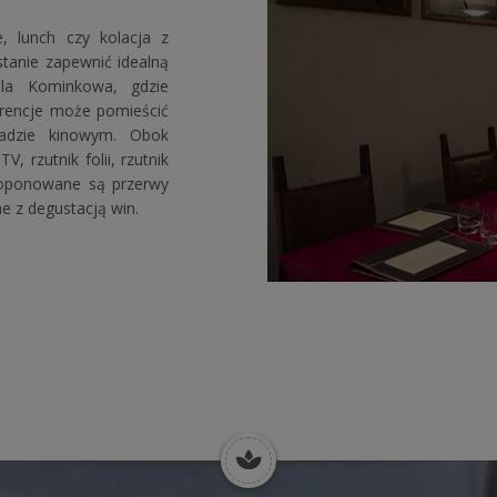
, lunch czy kolacja z
stanie zapewnić idealną
ala Kominkowa, gdzie
erencje może pomieścić
adzie kinowym. Obok
, rzutnik folii, rzutnik
proponowane są przerwy
e z degustacją win.