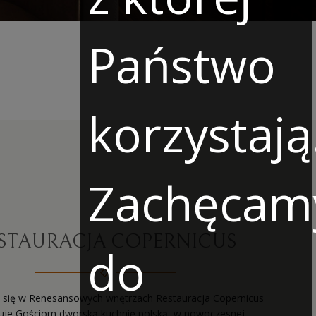
Państwo
korzystają
Zachęcam
STAURACJA COPERNICUS
do
 się w Renesansowych wnętrzach Restauracja Copernicus
uje Gościom dworską kuchnię polską, w nowoczesnej