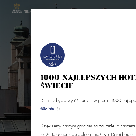
PIERWSZY HOTEL W POLSCE W STOWARZYSZENIU
HOTEL
POKOJE
RESTAURACJA COPERNIC
1000 NAJLEPSZYCH HOT
ŚWIECIE
Dumni z bycia wyróżnionymi w gronie 1000 najlepsz
Przyjazd
Wyjazd (noce:
1
)
@laliste
. ✨
Dziękujemy naszym gościom za zaufanie, a naszem
to, że to osiągnięcie stało się możliwe. Dalej będzi