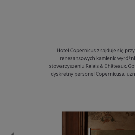
Hotel Copernicus znajduje się prz
renesansowych kamienic wyróżnia
stowarzyszeniu Relais & Châteaux. Got
dyskretny personel Copernicusa, uzna