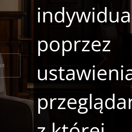
indywidua
poprzez
ustawieni
NE
przeglądar
z której