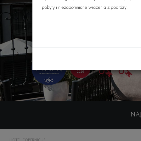
pobyty i niezapomniane wrażenia z podróży.
NAJ
HOTEL COPERNICUS