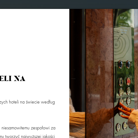
US
COPERNICUS SPA BY L’OCCITANE
KONTAKT
GALERIA
OFERTY
ELI NA
ych hoteli na świecie według
Dorośli
Dzieci 0 - 3
Dzieci 4 -
Masz kod
u niesamowitemu zespołowi za
SZUKAJ
emy tworzyć najwyższej jakości