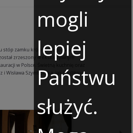
mogli
lepiej
, u stóp zamku królewskiego. Wśród
 został zrzeszony w ekskluzywnym
auracji w Polsce. Świetną kuchnię oraz
Państwu
i Wisława Szymborska, jak i politycy:
służyć.