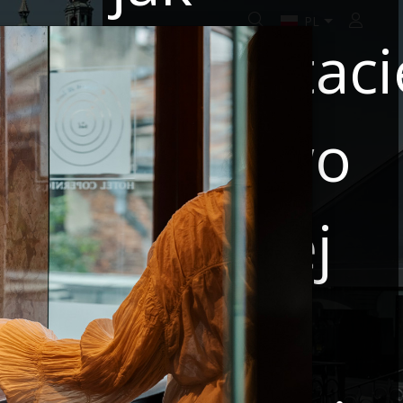
Zaloguj
korzystaci
 SPECJALNE
WSPÓŁPRACA
BOOK ONLINE
Państwo
z naszej
 9
Nazwa partnera
strony
 rabatowy? Podaj go w koszyku przy finalizacji rezerwacji.