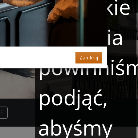
oraz jakie
działania
powinniś
Zamknij
podjąć,
E
abyśmy