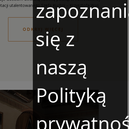
zapoznani
się z
ODKRYJ WIĘCEJ
naszą
Polityką
prywatnoś