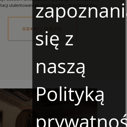
zapoznani
się z
ODKRYJ WIĘCEJ
naszą
Polityką
prywatnoś