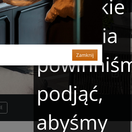
oraz jakie
działania
powinniś
Zamknij
podjąć,
E
abyśmy