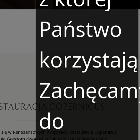
Państwo
korzystają
Zachęcam
STAURACJA COPERNICUS
do
 się w Renesansowych wnętrzach Restauracja Copernicus
uje Gościom dworską kuchnię polską, w nowoczesnej