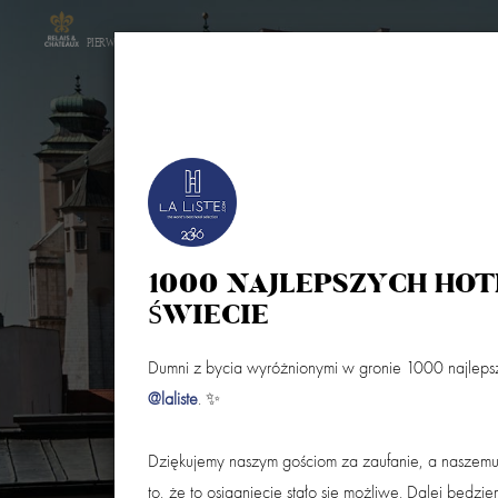
PIERWSZY HOTEL W POLSCE W STOWARZYSZENIU
HOTEL
POKOJE
RESTAURACJA COPERNIC
1000 NAJLEPSZYCH HOT
ŚWIECIE
Dumni z bycia wyróżnionymi w gronie 1000 najlepsz
Przyjazd
Wyjazd (noce:
1
)
@laliste
. ✨
Dziękujemy naszym gościom za zaufanie, a naszem
to, że to osiągnięcie stało się możliwe. Dalej będzi