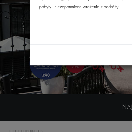
pobyty i niezapomniane wrażenia z podróży.
NAJ
HOTEL COPERNICUS