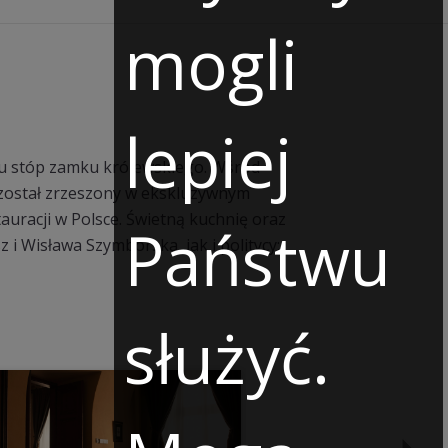
mogli
lepiej
, u stóp zamku królewskiego. Wśród
 został zrzeszony w ekskluzywnym
auracji w Polsce. Świetną kuchnię oraz
Państwu
i Wisława Szymborska, jak i politycy:
służyć.