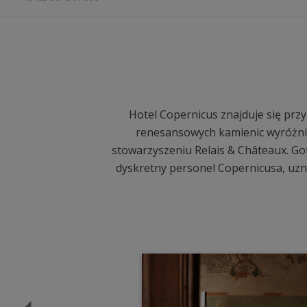
Hotel Copernicus znajduje się prz
renesansowych kamienic wyróżnia
stowarzyszeniu Relais & Châteaux. Got
dyskretny personel Copernicusa, uzna