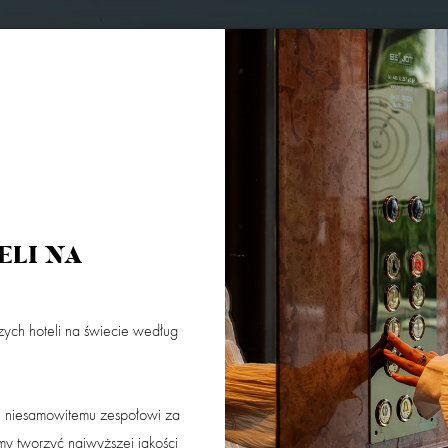
US
COPERNICUS SPA BY L’OCCITANE
KONTAKT
GALERIA
OFERTY
ELI NA
ych hoteli na świecie według
Dorośli
Dzieci 0 - 3
Dzieci 4 -
Masz kod
u niesamowitemu zespołowi za
SZUKAJ
emy tworzyć najwyższej jakości