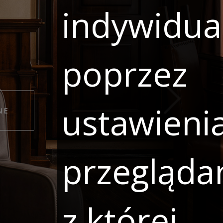
indywidua
poprzez
WE
ustawieni
UJ ONLINE
przeglądar
z której