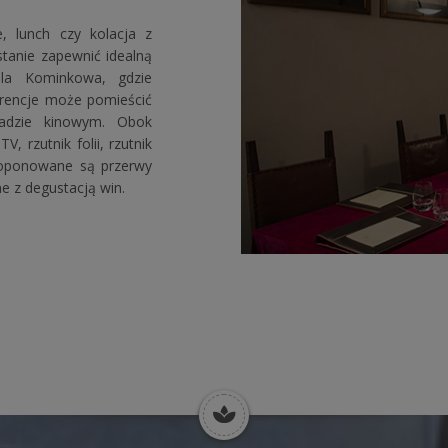
, lunch czy kolacja z
stanie zapewnić idealną
ala Kominkowa, gdzie
erencje może pomieścić
adzie kinowym. Obok
, rzutnik folii, rzutnik
proponowane są przerwy
e z degustacją win.