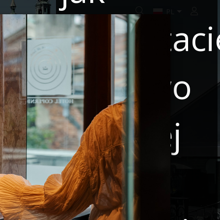
Zaloguj
korzystaci
 SPECJALNE
WSPÓŁPRACA
BOOK ONLINE
Państwo
z naszej
 9
Nazwa partnera
strony
 rabatowy? Podaj go w koszyku przy finalizacji rezerwacji.