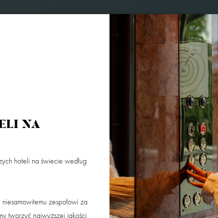
US
COPERNICUS SPA BY L’OCCITANE
KONTAKT
GALERIA
OFERTY
ELI NA
ych hoteli na świecie według
Dorośli
Dzieci 0 - 3
Dzieci 4 -
Masz kod
u niesamowitemu zespołowi za
SZUKAJ
emy tworzyć najwyższej jakości