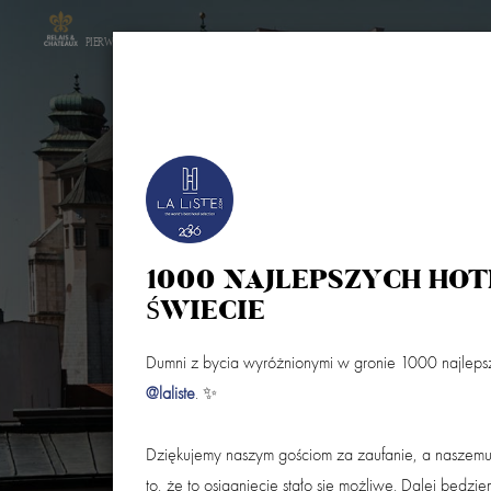
PIERWSZY HOTEL W POLSCE W STOWARZYSZENIU
HOTEL
POKOJE
RESTAURACJA COPERNIC
1000 NAJLEPSZYCH HOT
ŚWIECIE
Dumni z bycia wyróżnionymi w gronie 1000 najlepsz
Przyjazd
Wyjazd (noce:
1
)
@laliste
. ✨
Dziękujemy naszym gościom za zaufanie, a naszem
to, że to osiągnięcie stało się możliwe. Dalej będzi