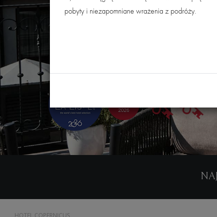
pobyty i niezapomniane wrażenia z podróży.
NAJ
HOTEL COPERNICUS