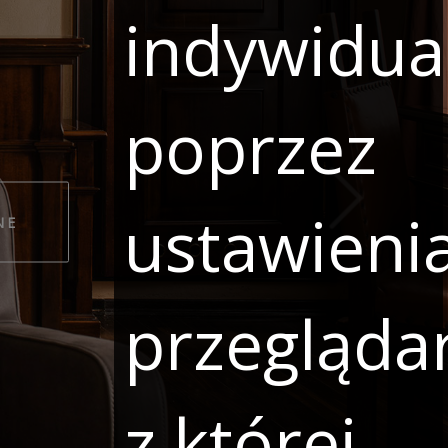
indywidua
poprzez
ustawieni
NE
przeglądar
z której