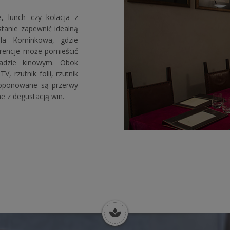
, lunch czy kolacja z
stanie zapewnić idealną
ala Kominkowa, gdzie
erencje może pomieścić
adzie kinowym. Obok
, rzutnik folii, rzutnik
proponowane są przerwy
e z degustacją win.