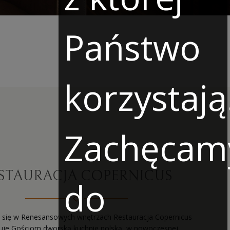
Państwo
korzystają
Zachęcam
STAURACJA COPERNICUS
do
 się w Renesansowych wnętrzach Restauracja Copernicus
uje Gościom dworską kuchnię polską, w nowoczesnej