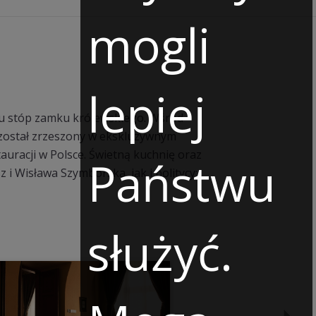
mogli
lepiej
, u stóp zamku królewskiego. Wśród
 został zrzeszony w ekskluzywnym
auracji w Polsce. Świetną kuchnię oraz
Państwu
i Wisława Szymborska, jak i politycy:
służyć.