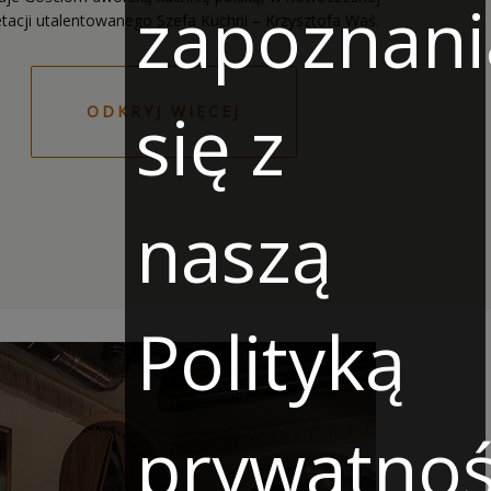
zapoznani
się z
ODKRYJ WIĘCEJ
naszą
Polityką
prywatnoś