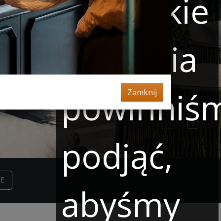
oraz jakie
działania
powinniś
Zamknij
podjąć,
E
abyśmy