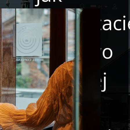
Zaloguj
korzystaci
 SPECJALNE
WSPÓŁPRACA
BOOK ONLINE
Państwo
z naszej
 9
Nazwa partnera
strony
 rabatowy? Podaj go w koszyku przy finalizacji rezerwacji.