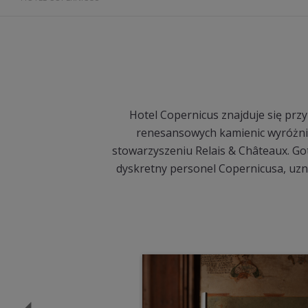
Hotel Copernicus znajduje się prz
renesansowych kamienic wyróżnia
stowarzyszeniu Relais & Châteaux. Got
dyskretny personel Copernicusa, uzna