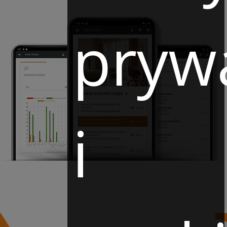
pryw
i