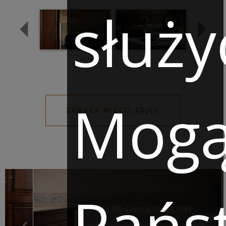
służy
Mog
ZOBACZ WIĘCEJ ZDJĘĆ
Pańs
POKOJE DWUOSOBOWE