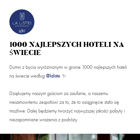
PIERWSZY HOTEL W POLSCE W STOWARZYSZENIU
Zaloguj
dział
1000 NAJLEPSZYCH HOTELI NA
ŚWIECIE
Przyjazd
Wyjazd (noce:
1
)
Dumni z bycia wyróżnionymi w gronie 1000 najlepszych hoteli
na świecie według
@laliste
. ✨
powi
Dorośli
Dzieci 0 - 3
Dziękujemy naszym gościom za zaufanie, a naszemu
niesamowitemu zespołowi za to, że to osiągnięcie stało się
możliwe. Dalej będziemy tworzyć najwyższej jakości pobyty i
Dzieci 4 - 9
Nazwa partnera
niezapomniane wrażenia z podróży.
Masz kod rabatowy? Podaj go w koszyku przy finalizacji rezerwacji.