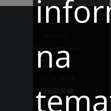
infor
KONTAKT
na
copernicus@hotel.com.pl
+48 12 424 34 00
ul. Kanonicza 16
31-002 Kraków
SOCIAL MEDIA
tema
PARTNERZY