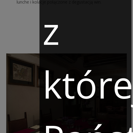
lunche i kolacje połączone z degustacją win.
z
które