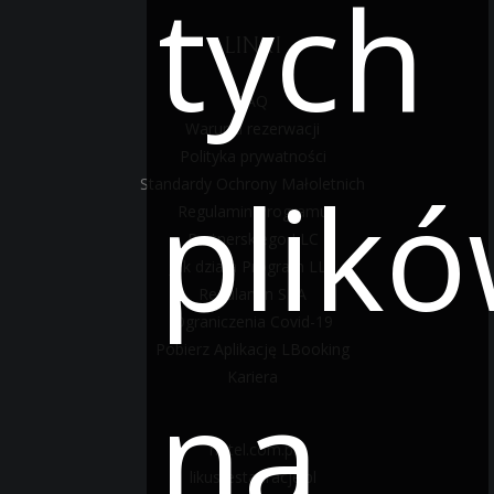
tych
LINKI
FAQ
Warunki rezerwacji
Polityka prywatności
plik
Standardy Ochrony Małoletnich
Regulamin Programu
Partnerskiego LLC
Jak działa Program LLC
Regulamin SPA
Ograniczenia Covid-19
Pobierz Aplikację LBooking
na
Kariera
hotel.com.pl
likusrestauracje.pl