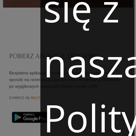
się z
nasz
POBIERZ APLIKACJĘ LBOOKING
Bezpłatna aplikacja LBooking to najlepszy i najprostszy
sposób na rezerwację pokoju oraz interaktywną wycieczkę
po wyjątkowych wnętrzach hoteli z grupy LHR.
Polit
DOWIEDZ SIĘ
WIĘCEJ
.