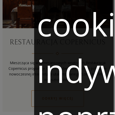
cook
RESTAURACJA COPERNICUS
indy
Mieszcząca się w Renesansowych wnętrzach Restauracja
Copernicus proponuje Gościom dworską kuchnię polską, w
nowoczesnej interpretacji utalentowanego Szefa Kuchni –
ODKRYJ WIĘCEJ