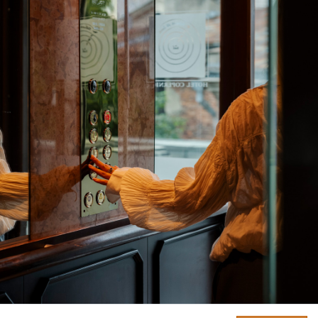
podją
SZUKAJ
abyś
NAJLEPSZE CENY. NAJLEPSZE OFERTY.
BOOK ONLINE
mogl
HOTEL COPERNICUS