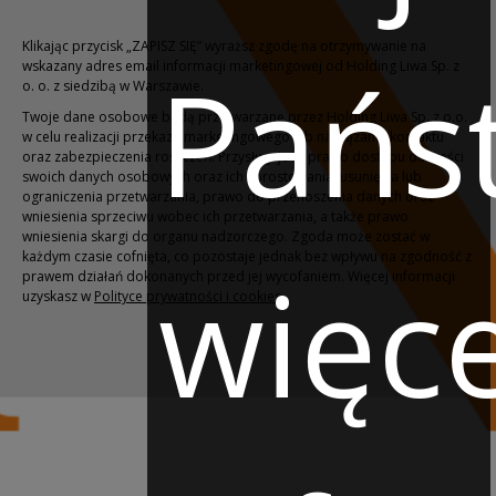
Klikając przycisk „ZAPISZ SIĘ” wyraższ zgodę na otrzymywanie na
Pańs
wskazany adres email informacji marketingowej od Holding Liwa Sp. z
o. o. z siedzibą w Warszawie.
Twoje dane osobowe będą przetwarzane przez Holding Liwa Sp. z o.o.
w celu realizacji przekazu marketingowego lub nawiązania kontaktu
oraz zabezpieczenia roszczeń. Przysługuje Ci prawo dostępu do treści
swoich danych osobowych oraz ich sprostowania, usunięcia lub
ograniczenia przetwarzania, prawo do przenoszenia danych oraz
wniesienia sprzeciwu wobec ich przetwarzania, a także prawo
wniesienia skargi do organu nadzorczego. Zgoda może zostać w
każdym czasie cofnięta, co pozostaje jednak bez wpływu na zgodność z
więce
prawem działań dokonanych przed jej wycofaniem. Więcej informacji
uzyskasz w
Polityce prywatności i cookies
.