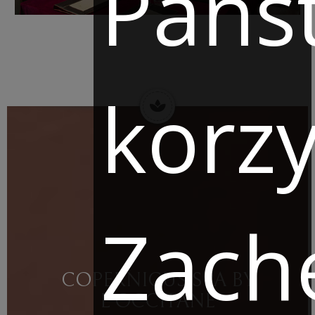
Pańs
korzy
Zach
COPERNICUS SPA BY
L'OCCITANE