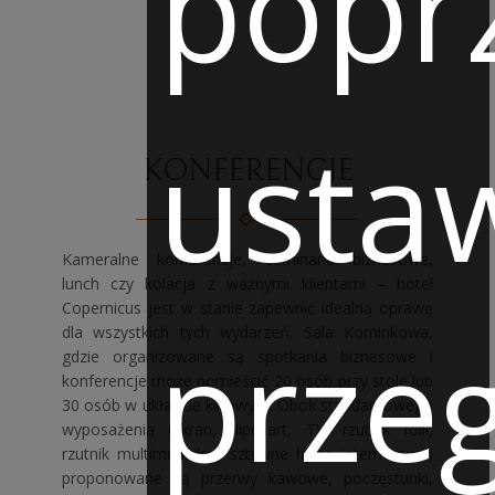
popr
usta
KONFERENCJE
Kameralne konferencje, seminaria biznesowe,
lunch czy kolacja z ważnymi klientami – hotel
Copernicus jest w stanie zapewnić idealną oprawę
przeg
dla wszystkich tych wydarzeń. Sala Kominkowa,
gdzie organizowane są spotkania biznesowe i
konferencje może pomieścić 20 osób przy stole lub
30 osób w układzie kinowym. Obok standardowego
wyposażenia (ekran, flipchart, TV, rzutnik folii,
rzutnik multimedialny, sztywne łącze internetowe)
proponowane są przerwy kawowe, poczęstunki,