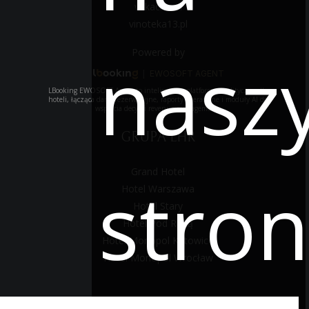
vitkac.com
vinoteka13.pl
nasz
Powered by
|
EWOSOFT AGENT
LBooking EWOSOFT Agent to inteligentna platforma analityczna dla
hoteli, łącząca dane rezerwacyjne, raporty operacyjne i moduły AI do
wsparcia decyzji revenue management.
GRUPA LHR
Grand Hotel
stron
Hotel Warszawa
Hotel Stary
Hotel Pod Różą
Hotel Monopol Katowice
Hotel Monopol Wrocław