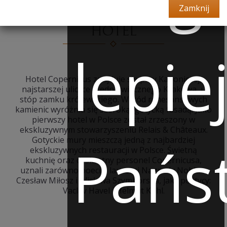
Zamknij
HOTEL
lepie
Hotel Copernicus znajduje się przy Kanoniczej,
najstarszej uliczce średniowiecznego Krakowa, u
stóp zamku królewskiego. Wśród renesansowych
kamienic wyróżnia się szeroką, gotycką fasadą. Jako
pierwszy hotel w Polsce został zrzeszony w
ekskluzywnym stowarzyszeniu Relais & Châteaux.
Gotyckie mury mieszczą jedną z najbardziej
Pańs
ekskluzywnych restauracji w Polsce. Świetną
kuchnię oraz dyskretny personel Copernicusa,
uznali zarówno poeci – laureaci Nagrody Nobla –
Czesław Miłosz i Wisława Szymborska, jak i politycy:
Vaclav Havel i Helmut Kohl.