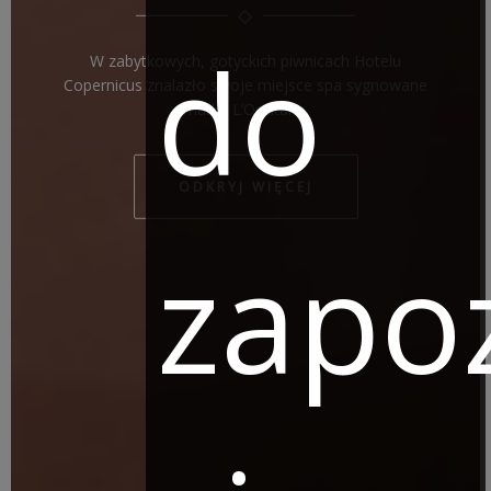
do
W zabytkowych, gotyckich piwnicach Hotelu
Copernicus znalazło swoje miejsce spa sygnowane
marką L’Occitane.
ODKRYJ WIĘCEJ
zapo