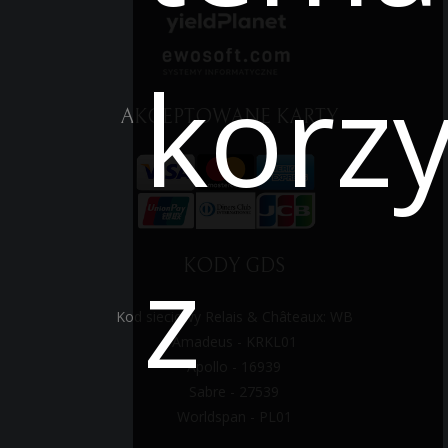
korzy
AKCEPTOWANE KARTY
z
KODY GDS
Kod sieciowy Relais & Châteaux: WB
Amadeus - KRKL01
Apollo - 16939
Sabre - 27539
Worldspan - PL01