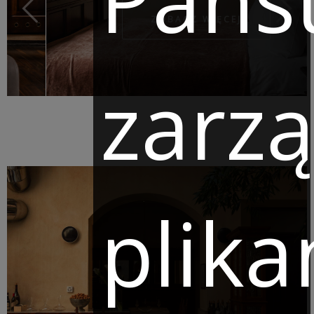
ZOBACZ WIĘCEJ
zarz
plika