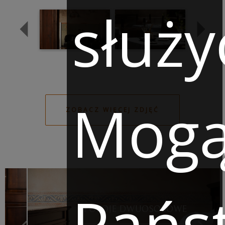
służy
Mog
ZOBACZ WIĘCEJ ZDJĘĆ
Pańs
POKOJE DWUOSOBOWE