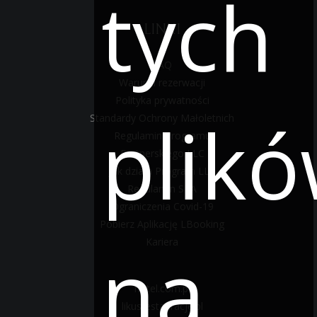
tych
LINKI
FAQ
Warunki rezerwacji
Polityka prywatności
plik
Standardy Ochrony Małoletnich
Regulamin Programu
Partnerskiego LLC
Jak działa Program LLC
Regulamin SPA
Ograniczenia Covid-19
Pobierz Aplikację LBooking
na
Kariera
hotel.com.pl
likusrestauracje.pl