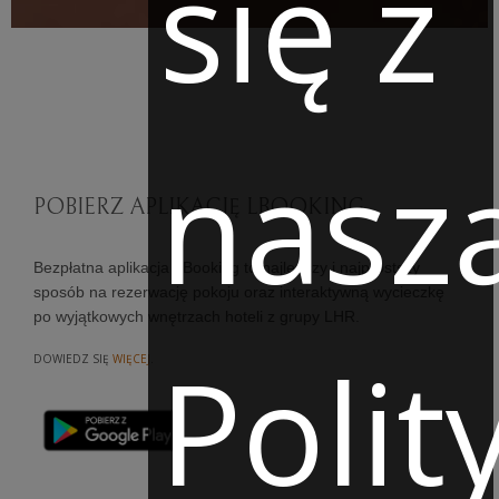
się z
nasz
POBIERZ APLIKACJĘ LBOOKING
Bezpłatna aplikacja LBooking to najlepszy i najprostszy
sposób na rezerwację pokoju oraz interaktywną wycieczkę
po wyjątkowych wnętrzach hoteli z grupy LHR.
Polit
DOWIEDZ SIĘ
WIĘCEJ
.