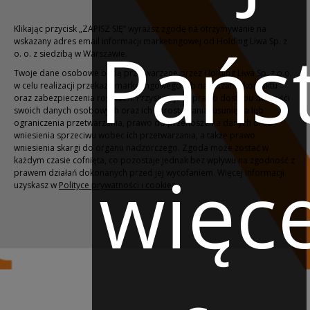
Klikając przycisk „ZAPISZ SIĘ” wyraższ zgodę na otrzymywanie na
Pańs
wskazany adres email informacji marketingowej od Holding Liwa Sp. z
o. o. z siedzibą w Warszawie.
Twoje dane osobowe będą przetwarzane przez Holding Liwa Sp. z o.o.
w celu realizacji przekazu marketingowego lub nawiązania kontaktu
oraz zabezpieczenia roszczeń. Przysługuje Ci prawo dostępu do treści
swoich danych osobowych oraz ich sprostowania, usunięcia lub
ograniczenia przetwarzania, prawo do przenoszenia danych oraz
wniesienia sprzeciwu wobec ich przetwarzania, a także prawo
wniesienia skargi do organu nadzorczego. Zgoda może zostać w
każdym czasie cofnięta, co pozostaje jednak bez wpływu na zgodność z
więce
prawem działań dokonanych przed jej wycofaniem. Więcej informacji
uzyskasz w
Polityce prywatności i cookies
.