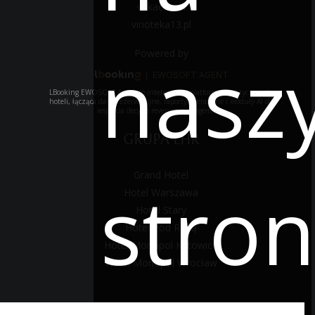
vitkac.com
vinoteka13.pl
nasz
Powered by
|
EWOSOFT AGENT
LBooking EWOSOFT Agent to inteligentna platforma analityczna dla
hoteli, łącząca dane rezerwacyjne, raporty operacyjne i moduły AI do
wsparcia decyzji revenue management.
GRUPA LHR
Grand Hotel
stron
Hotel Warszawa
Hotel Stary
Hotel Pod Różą
Hotel Monopol Katowice
Hotel Monopol Wrocław