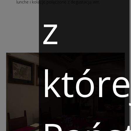
lunche i kolacje połączone z degustacją win.
z
które