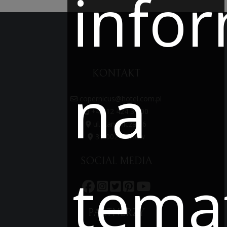
infor
KONTAKT
na
copernicus@hotel.com.pl
+48 12 424 34 00
ul. Kanonicza 16
31-002 Kraków
SOCIAL MEDIA
tema
PARTNERZY