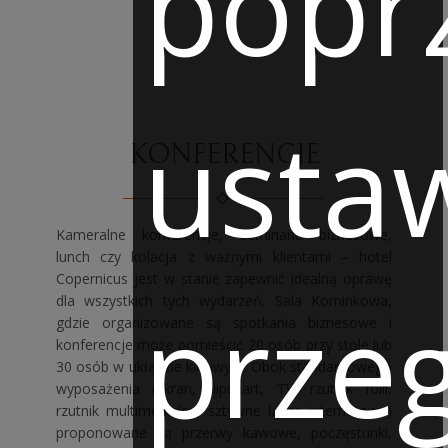
popr
usta
KONFERENCJE
Kameralne konferencje, seminaria biznesowe,
lunch czy kolacja z ważnymi klientami – hotel
Copernicus jest w stanie zapewnić idealną oprawę
przeg
dla wszystkich tych wydarzeń. Sala Kominkowa,
gdzie organizowane są spotkania biznesowe i
konferencje może pomieścić 20 osób przy stole lub
30 osób w układzie kinowym. Obok standardowego
wyposażenia (ekran, flipchart, TV, rzutnik folii,
rzutnik multimedialny, sztywne łącze internetowe)
proponowane są przerwy kawowe, poczęstunki,