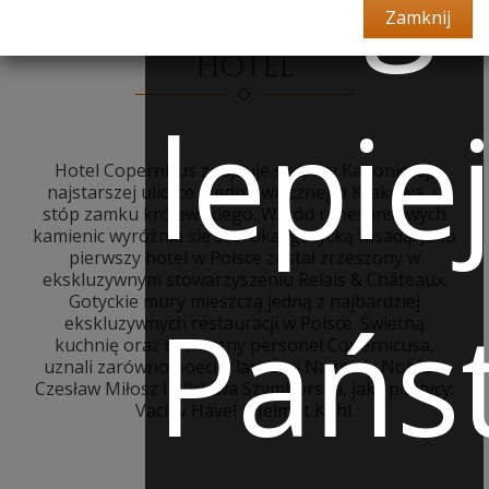
Zamknij
HOTEL
lepie
Hotel Copernicus znajduje się przy Kanoniczej,
najstarszej uliczce średniowiecznego Krakowa, u
stóp zamku królewskiego. Wśród renesansowych
kamienic wyróżnia się szeroką, gotycką fasadą. Jako
pierwszy hotel w Polsce został zrzeszony w
ekskluzywnym stowarzyszeniu Relais & Châteaux.
Gotyckie mury mieszczą jedną z najbardziej
Pańs
ekskluzywnych restauracji w Polsce. Świetną
kuchnię oraz dyskretny personel Copernicusa,
uznali zarówno poeci – laureaci Nagrody Nobla –
Czesław Miłosz i Wisława Szymborska, jak i politycy:
Vaclav Havel i Helmut Kohl.