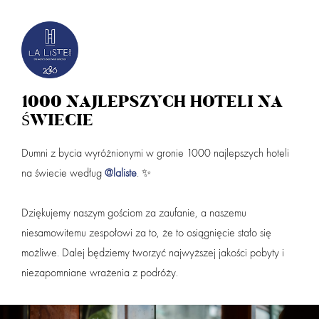
PIERWSZY HOTEL W POLSCE W STOWARZYSZENIU
Zaloguj
dział
1000 NAJLEPSZYCH HOTELI NA
ŚWIECIE
Przyjazd
Wyjazd (noce:
1
)
Dumni z bycia wyróżnionymi w gronie 1000 najlepszych hoteli
na świecie według
@laliste
. ✨
powi
Dorośli
Dzieci 0 - 3
Dziękujemy naszym gościom za zaufanie, a naszemu
niesamowitemu zespołowi za to, że to osiągnięcie stało się
możliwe. Dalej będziemy tworzyć najwyższej jakości pobyty i
Dzieci 4 - 9
Nazwa partnera
niezapomniane wrażenia z podróży.
Masz kod rabatowy? Podaj go w koszyku przy finalizacji rezerwacji.