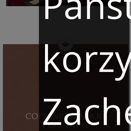
Pańs
korzy
Zach
COPERNICUS SPA BY
L'OCCITANE