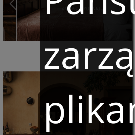
ZOBACZ WIĘCEJ
zarz
plika