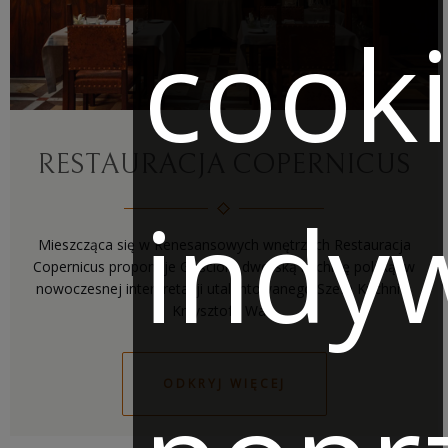
cook
RESTAURACJA COPERNICUS
indy
Mieszcząca się w Renesansowych wnętrzach Restauracja
Copernicus proponuje Gościom dworską kuchnię polską, w
nowoczesnej interpretacji utalentowanego Szefa Kuchni –
ODKRYJ WIĘCEJ