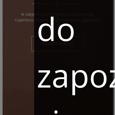
do
W zabytkowych, gotyckich piwnicach Hotelu
Copernicus znalazło swoje miejsce spa sygnowane
marką L’Occitane.
ODKRYJ WIĘCEJ
zapo