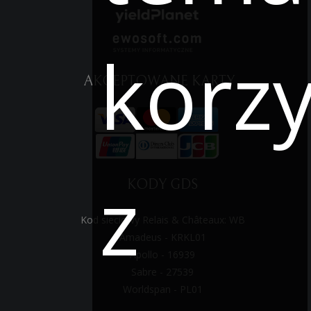
korzy
AKCEPTOWANE KARTY
z
KODY GDS
Kod sieciowy Relais & Châteaux: WB
Amadeus - KRKL01
Apollo - 16939
Sabre - 27539
Worldspan - PL01