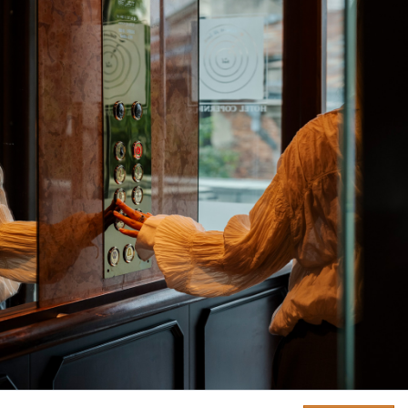
podją
SZUKAJ
abyś
NAJLEPSZE CENY. NAJLEPSZE OFERTY.
BOOK ONLINE
mogl
HOTEL COPERNICUS