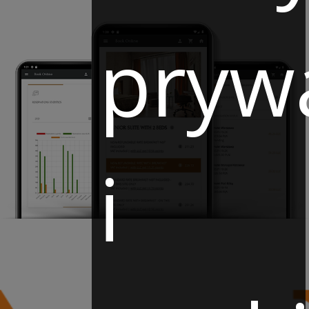
pryw
i